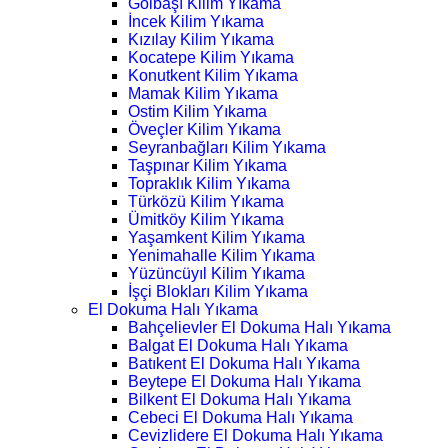
Gölbaşı Kilim Yıkama
İncek Kilim Yıkama
Kızılay Kilim Yıkama
Kocatepe Kilim Yıkama
Konutkent Kilim Yıkama
Mamak Kilim Yıkama
Ostim Kilim Yıkama
Öveçler Kilim Yıkama
Seyranbağları Kilim Yıkama
Taşpınar Kilim Yıkama
Topraklık Kilim Yıkama
Türközü Kilim Yıkama
Ümitköy Kilim Yıkama
Yaşamkent Kilim Yıkama
Yenimahalle Kilim Yıkama
Yüzüncüyıl Kilim Yıkama
İşçi Blokları Kilim Yıkama
El Dokuma Halı Yıkama
Bahçelievler El Dokuma Halı Yıkama
Balgat El Dokuma Halı Yıkama
Batıkent El Dokuma Halı Yıkama
Beytepe El Dokuma Halı Yıkama
Bilkent El Dokuma Halı Yıkama
Cebeci El Dokuma Halı Yıkama
Cevizlidere El Dokuma Halı Yıkama